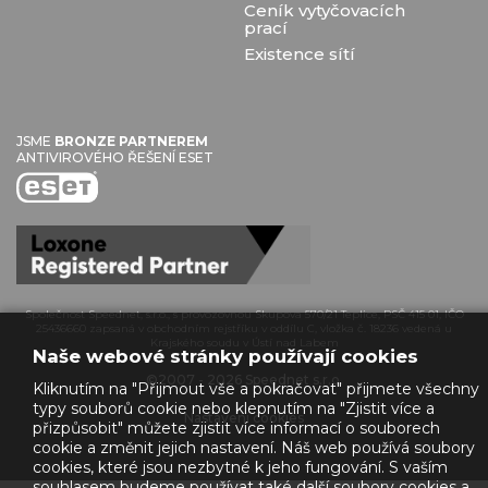
Ceník vytyčovacích
prací
Existence sítí
JSME
BRONZE PARTNEREM
ANTIVIROVÉHO ŘEŠENÍ ESET
Společnost Speednet, s.r.o., s provozovnou Skupova 570/21 Teplice, PSČ 415 01, IČO
25436660 zapsaná v obchodním rejstříku v oddílu C, vložka č. 18236 vedená u
Krajského soudu v Ústí nad Labem
Naše webové stránky používají cookies
©2007 - 2026 Speednet s.r.o.
Kliknutím na "Přijmout vše a pokračovat" přijmete všechny
typy souborů cookie nebo klepnutím na "Zjistit více a
Nastavení cookies
přizpůsobit" můžete zjistit více informací o souborech
cookie a změnit jejich nastavení. Náš web používá soubory
cookies, které jsou nezbytné k jeho fungování. S vaším
souhlasem budeme používat také další soubory cookies a