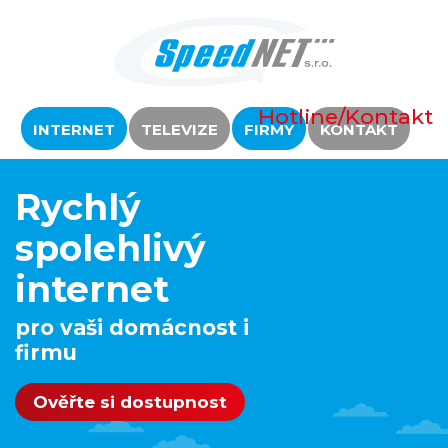
Hotline/Kontakt
INTERNET
TELEVIZE
FIRMY
KONTAKT
Rychlý
spolehlivý
internet
pro vaši domácnost i
firmu
Ověřte si dostupnost